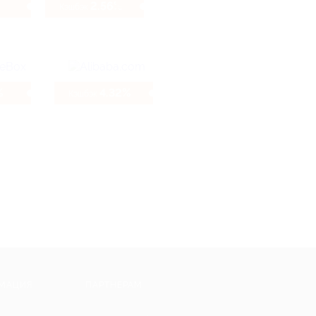
2.56%
Кэшбэк
%
4.32%
Кэшбэк
МАЦИЯ
ПАРТНЕРАМ