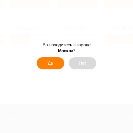
0.8%
2.98%
4%
Кэшбэк
Кэшбэк
Кэшбэк
10.4%
4%
9.6
Кэшбэк
Кэшбэк
Кэшбэк
Вы находитесь в городе
Москва
?
Да
Нет
Е ПРИЛОЖЕНИЕ
КОМПАНИЯ
ИНФОР