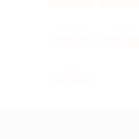
49.84%
12%
Кэшбэк
Кэшбэк
4.4%
42 ₽
Кэшбэк
Кэшбэк
2.57%
Кэшбэк
+7 495 649-649-1
МОБИЛЬНО
Для звонка из Москвы