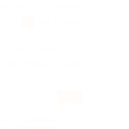
росы и ответы
+7 495 649-649-1
Вход
/
Регистрация
ы
Услуги
Авто
Ещё
т кэшбэк?
По чеку
Мой кэшбэк
Найти