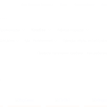
Для Вашего бизнеса
Блог
Франчайзинг
Воп
Промокоды
Кэшбэк
Афиша города
Для дома
Еда
Развлечения
Одежда, обувь, аксессуар
Правила получения кэшбэка
Как работае