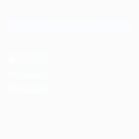
Для звонка из Москвы
и регионов России
Связаться с нами
МОБИЛЬНОЕ ПРИЛОЖЕНИЕ
загрузить в
App Store
загрузить в
Google Play
загрузить в
AppGallery
КОМПАНИЯ
ИНФОРМАЦИЯ