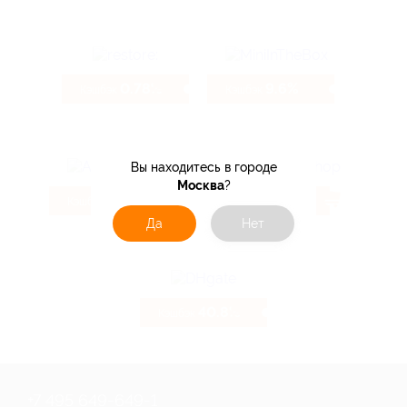
0.78%
9.6%
Кэшбэк
Кэшбэк
Вы находитесь в городе
Москва
?
4.32%
5.6%
Кэшбэк
Кэшбэк
Да
Нет
40.8%
Кэшбэк
+7 495 649-649-1