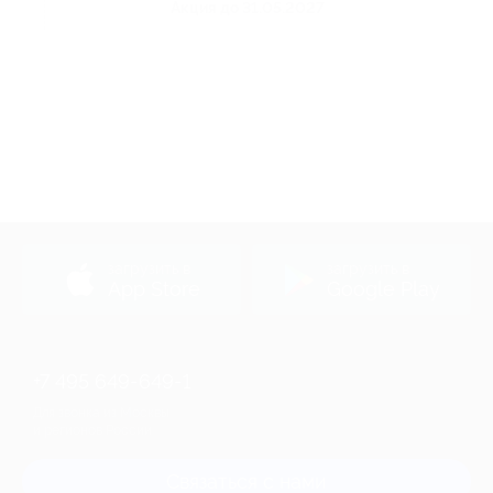
Акция до 31.05.2027
загрузить в
загрузить в
App Store
Google Play
+7 495 649-649-1
Для звонка из Москвы
и регионов России
Связаться с нами