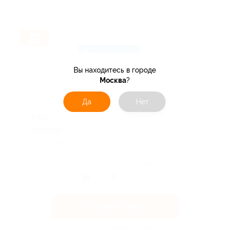
Вы находитесь в городе
Москва
?
Да
Нет
€10 off for Fynzo T11 Foldable Electric
Scooter!
Подробнее на сайте.
Поделиться с друзьями
Получить код