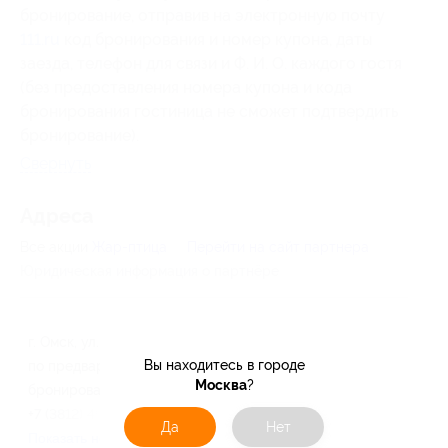
бронирование, отправив на электронную почту
111.ru
код бронирования и
номер купона, даты
заезда, телефон для связи и Ф. И. О. каждого гостя
(без предоставления номера купона
и кода
бронирования
гостиница не сможет подтвердить
бронирование).
Свернуть
Адресa
Все акции
Жар-птица
Перейти на сайт партнера
Юридическая информация о партнёре
г. Омск, ул. 14-я Линия, д. 2а
Вы находитесь в городе
по предварительному
Москва
?
бронированию
+7 (3812) 49-55-66
Да
Нет
Показать номер телефона