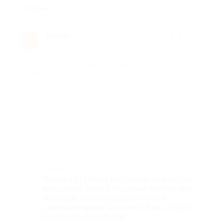
Полезные
Елена
★
★
★
★
★
Е
1 год назад
про 4 часа посещения сауны «Венеция» для 12 человек (пн-чт:
с 12:00 до 18:00) в гостиничном комплексе «Жар-птица» (1920
руб. вместо 4000 руб.)
Достоинства
-
Недостатки
-
Комментарий
Ходим в эту баню регулярно все чисто,
аккуратно, вода в бассейне чистая, жар
хороший. Особенно приятно что
сделали асфальт до самой бани. Бкрите
купоны не пожалеете!