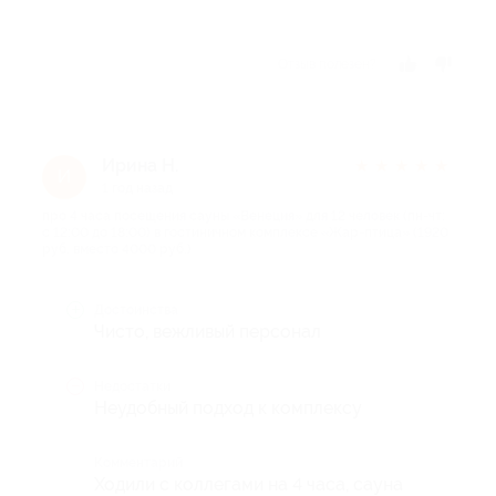
Отзыв полезен?
Ирина Н.
★
★
★
★
★
И
1 год назад
про 4 часа посещения сауны «Венеция» для 12 человек (пн-чт:
с 12:00 до 18:00) в гостиничном комплексе «Жар-птица» (1920
руб. вместо 4000 руб.)
Достоинства
Чисто, вежливый персонал
Недостатки
Неудобный подход к комплексу
Комментарий
Ходили с коллегами на 4 часа, сауна