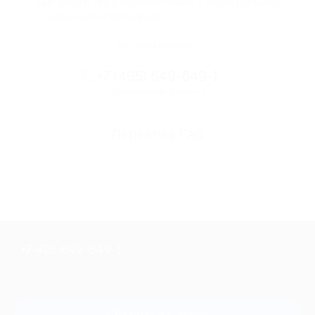
вам деньги. Мы работаем только с проверенными
и надежными партнерами
Остались вопросы?
+7 (495) 649-649-1
Горячая линия Биглиона
Перейти в FAQ
+7 495 649-649-1
Для звонка из Москвы
и регионов России
Связаться с нами