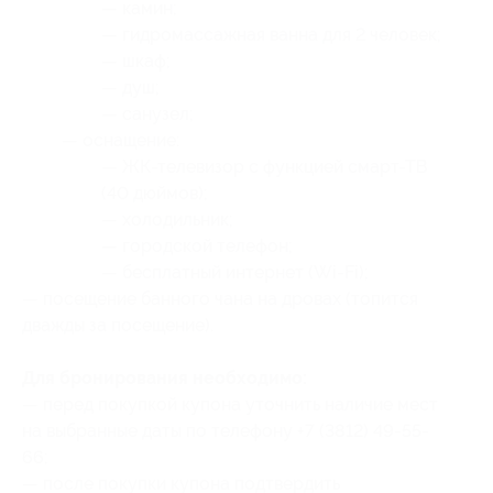
— камин;
— гидромассажная ванна для 2 человек;
— шкаф;
— душ;
— санузел;
— оснащение:
— ЖК-телевизор с функцией смарт-ТВ
(40 дюймов);
— холодильник;
— городской телефон;
— бесплатный интернет (Wi-Fi);
— посещение банного чана на дровах (топится
дважды за посещение).
Для бронирования необходимо:
— перед покупкой купона уточнить наличие мест
на выбранные даты по телефону +7 (3812) 49-55-
66;
— после покупки купона подтвердить