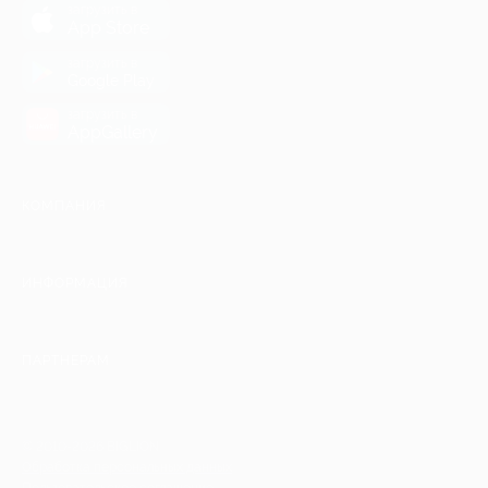
загрузить в
App Store
загрузить в
Google Play
загрузить в
AppGallery
КОМПАНИЯ
ИНФОРМАЦИЯ
ПАРТНЕРАМ
© 2010-2026 BIGLION
Обработка персональных данных