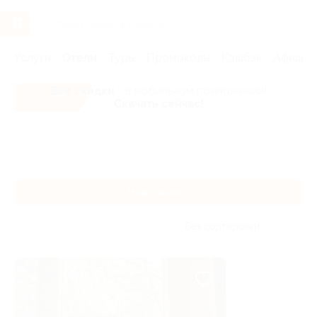
Услуги
Отели
Туры
Промокоды
Кэшбэк
Афиша 
Все скидки
- в мобильном приложении!
Скачать сейчас!
Главная
Отели
Сибирь
Новосибирск
Новосибирск
Без сортировки